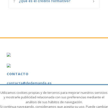
¿Qué es el crédito formativo?
CONTACTO
contacta@dedemanda.es
+34
625 616 835
(Juan López)
Utilizamos cookies propias y de terceros para mejorar nuestros servicios
y mostrarle publicidad relacionada con sus preferencias mediante el
+34
651 986 636
(Marisa Moreno)
análisis de sus hábitos de navegación.
Si continua navegando, consideramos que acepta su uso. Puede cambiar
+34
677 535 026
(Eva García)