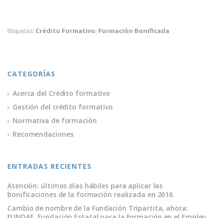
c
i
n
a
e
t
k
i
Crédito Formativo
Formación Bonificada
Etiquetas:
,
b
t
e
l
o
e
d
o
r
I
CATEGORÍAS
k
n
Acerca del Crédito formativo
Gestión del crédito formativo
Normativa de formación
Recomendaciones
ENTRADAS RECIENTES
Atención: últimos días hábiles para aplicar las
bonificaciones de la formación realizada en 2016.
Cambio de nombre de la Fundación Tripartita, ahora:
FUNDAE. Fundación Estatal para la Formación en el Empleo.