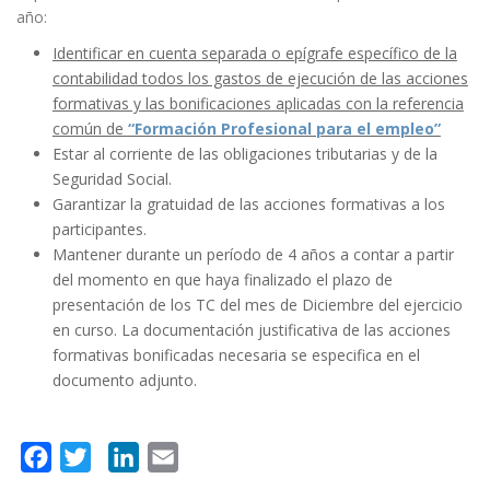
año:
Identificar en cuenta separada o epígrafe específico de la
contabilidad todos los gastos de ejecución de las acciones
formativas y las bonificaciones aplicadas con la referencia
común de
“Formación Profesional para el empleo”
Estar al corriente de las obligaciones tributarias y de la
Seguridad Social.
Garantizar la gratuidad de las acciones formativas a los
participantes.
Mantener durante un período de 4 años a contar a partir
del momento en que haya finalizado el plazo de
presentación de los TC del mes de Diciembre del ejercicio
en curso. La documentación justificativa de las acciones
formativas bonificadas necesaria se especifica en el
documento adjunto.
F
T
L
E
a
w
i
m