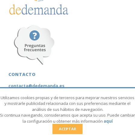
CONTACTO
contacta@dedemanda.es
+34
625 616 835
(Juan López)
Utilizamos cookies propias y de terceros para mejorar nuestros servicios
y mostrarle publicidad relacionada con sus preferencias mediante el
+34
651 986 636
(Marisa Moreno)
análisis de sus hábitos de navegación.
Si continua navegando, consideramos que acepta su uso. Puede cambiar
+34
677 535 026
(Eva García)
la configuración u obtener más información
aquí
ACEPTAR