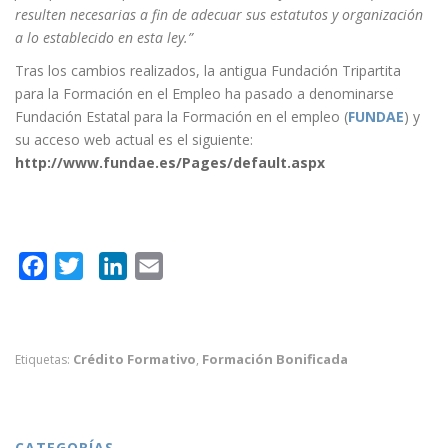
resulten necesarias a fin de adecuar sus estatutos y organización
a lo establecido en esta ley.”
Tras los cambios realizados, la antigua Fundación Tripartita
para la Formación en el Empleo ha pasado a denominarse
Fundación Estatal para la Formación en el empleo (
FUNDAE
) y
su acceso web actual es el siguiente:
http://www.fundae.es/Pages/default.aspx
F
T
L
E
a
w
i
m
c
i
n
a
e
t
k
i
Crédito Formativo
Formación Bonificada
Etiquetas:
,
b
t
e
l
o
e
d
o
r
I
CATEGORÍAS